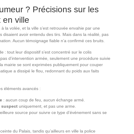
rumeur ? Précisions sur les
 en ville
 la volée, et la ville s’est retrouvée envahie par une
s disaient avoir entendu des tirs. Mais dans la réalité, pas
nation. Aucun témoignage fiable n’a confirmé ces bruits.
e : tout leur dispositif s’est concentré sur le colis
 pas d’intervention armée, seulement une procédure suivie
et la mairie se sont exprimées publiquement pour couper
atique a dissipé le flou, redonnant du poids aux faits
les éléments avancés :
de
: aucun coup de feu, aucun échange armé.
s suspect
uniquement, et pas une arme.
 meilleure source pour suivre ce type d’événement sans se
inte du Palais, tandis qu’ailleurs en ville la police