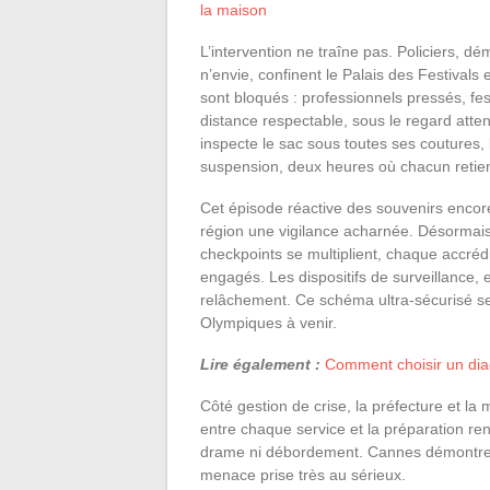
la maison
L’intervention ne traîne pas. Policiers, d
n’envie, confinent le Palais des Festivals 
sont bloqués : professionnels pressés, fest
distance respectable, sous le regard atte
inspecte le sac sous toutes ses coutures,
suspension, deux heures où chacun retien
Cet épisode réactive des souvenirs encore
région une vigilance acharnée. Désormais,
checkpoints se multiplient, chaque accrédit
engagés. Les dispositifs de surveillance, 
relâchement. Ce schéma ultra-sécurisé semb
Olympiques à venir.
Lire également :
Comment choisir un diag
Côté gestion de crise, la préfecture et la 
entre chaque service et la préparation re
drame ni débordement. Cannes démontre ai
menace prise très au sérieux.