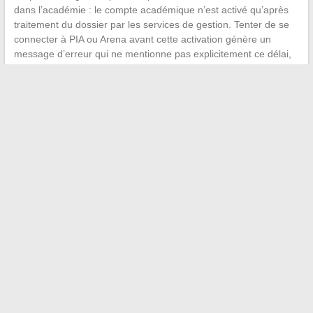
dans l’académie : le compte académique n’est activé qu’après
traitement du dossier par les services de gestion. Tenter de se
connecter à PIA ou Arena avant cette activation génère un
message d’erreur qui ne mentionne pas explicitement ce délai,
ce qui provoque des sollicitations inutiles auprès de l’assistance
technique.
La convergence entre PIA et Arena à Grenoble progresse, mais
la stabilité d’accès repose encore largement sur la cohérence
du profil annuaire et sur quelques réflexes de navigation.
Garder son NUMEN accessible et privilégier la navigation privée
sur les postes partagés restent les deux mesures les plus
efficaces pour éviter les blocages récurrents.
←
Comment organiser la croisière de vos rêves grâce à un
expert du voyage
Découvrez les dernières analyses et actualités spirituelles de
Michelle Dastier
→