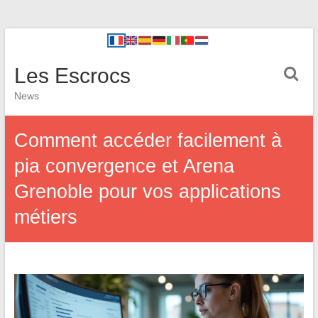
Les Escrocs
News
Comment accéder facilement à
pia convergence et Arena
Grenoble pour vos applications
métiers