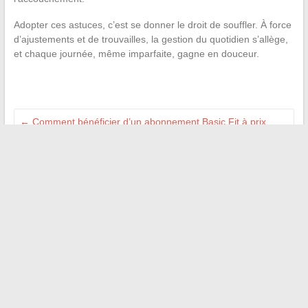
Adopter ces astuces, c’est se donner le droit de souffler. À force
d’ajustements et de trouvailles, la gestion du quotidien s’allège,
et chaque journée, même imparfaite, gagne en douceur.
←
Comment bénéficier d’un abonnement Basic Fit à prix
réduit : conseils et astuces efficaces
À partir de quel âge peut-on s’inscrire chez Basic Fit et quels
sont les conseils à suivre ?
→
Recherche