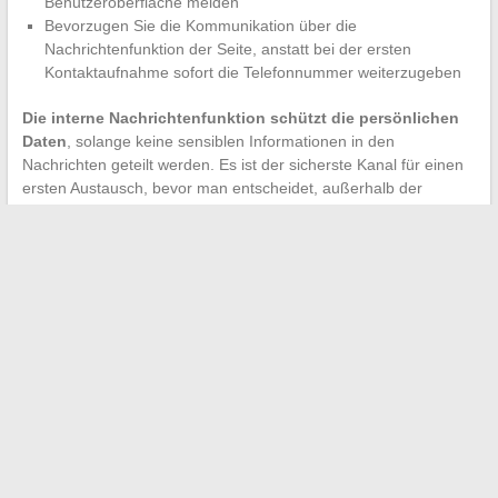
Benutzeroberfläche melden
Bevorzugen Sie die Kommunikation über die
Nachrichtenfunktion der Seite, anstatt bei der ersten
Kontaktaufnahme sofort die Telefonnummer weiterzugeben
Die interne Nachrichtenfunktion schützt die persönlichen
Daten
, solange keine sensiblen Informationen in den
Nachrichten geteilt werden. Es ist der sicherste Kanal für einen
ersten Austausch, bevor man entscheidet, außerhalb der
Plattform fortzufahren.
Ein gut konfiguriertes Wannonce-Konto mit gezielten
Benachrichtigungen und korrekt genutzter Nachrichtenfunktion
deckt die wesentlichen Bedürfnisse für kostenlose Anzeigen ab.
Die Seite bietet weder kostenpflichtige Hervorhebungsoptionen
noch einen komplexen Ranking-Algorithmus, was die Nutzung
vereinfacht, aber erfordert, dass man seine Anzeigen
regelmäßig erneuert, um sichtbar zu bleiben.