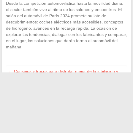
Desde la competición automovilística hasta la movilidad diaria,
el sector también vive al ritmo de los salones y encuentros. El
salón del automóvil de París 2024 promete su lote de
descubrimientos: coches eléctricos más accesibles, conceptos
de hidrógeno, avances en la recarga rápida. La ocasión de
explorar las tendencias, dialogar con los fabricantes y comparar,
en el lugar, las soluciones que darán forma al automóvil del
mañana.
←
Consejos y trucos para disfrutar mejor de la jubilación y
aprovechar al máximo los años de senior
Comparativa 2024: ¿cómo encontrar un paquete de internet
y móvil barato y eficiente?
→
Buscar