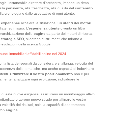
gle, instancabile direttore d’orchestra, impone un ritmo
lla pertinenza, alla freschezza, alla qualità del
contenuto
.
alla cronologia e dalle aspettative di ogni utente.
e experience
accelera la situazione. Gli
utenti dei motori
iate, su misura. L’
esperienza utente
diventa un filtro
gerarchizzazione delle
pagine
da parte dei motori di ricerca.
o
strategia SEO
, si dotano di strumenti che mirano a
 evoluzioni della ricerca Google.
nci immobiliari affidabili online nel 2024
la lista dei segnali da considerare si allunga: velocità del
, coerenza delle tematiche, ma anche capacità di indovinare
utenti.
Ottimizzare il vostro posizionamento
non è più
uamente, analizzare ogni evoluzione, individuare le
 a queste nuove esigenze: assicurano un monitoraggio attivo
dettagliate e aprono nuove strade per affinare le vostre
 volatilità dei risultati, solo la capacità di adattamento
rch engine
.