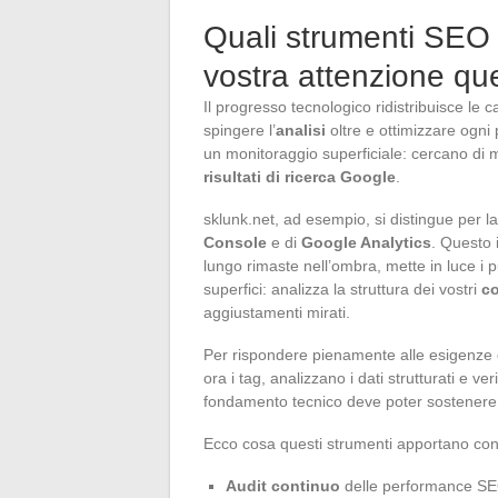
Quali strumenti SEO 
vostra attenzione qu
Il progresso tecnologico ridistribuisce le c
spingere l’
analisi
oltre e ottimizzare ogni
un monitoraggio superficiale: cercano di 
risultati di ricerca Google
.
sklunk.net, ad esempio, si distingue per l
Console
e di
Google Analytics
. Questo 
lungo rimaste nell’ombra, mette in luce i pu
superfici: analizza la struttura dei vostri
co
aggiustamenti mirati.
Per rispondere pienamente alle esigenze
ora i tag, analizzano i dati strutturati e v
fondamento tecnico deve poter sostenere d
Ecco cosa questi strumenti apportano conc
Audit continuo
delle performance SEO