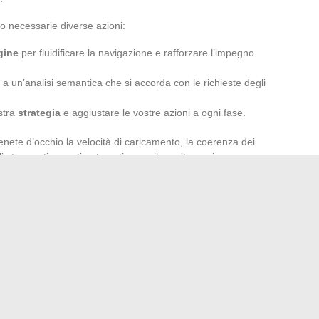
no necessarie diverse azioni:
gine
per fluidificare la navigazione e rafforzare l’impegno
 a un’analisi semantica che si accorda con le richieste degli
ostra
strategia
e aggiustare le vostre azioni a ogni fase.
nete d’occhio la velocità di caricamento, la coerenza dei
li strumenti recenti automatizzano il monitoraggio:
la un problema. Questa capacità di anticipare, di
pesa ora molto nella bilancia.
o dell’esperienza utente
e sulla pertinenza dei vostri
motori di ricerca. Il posizionamento, oggi, si gioca alla
a Brest per la tua proprietà?