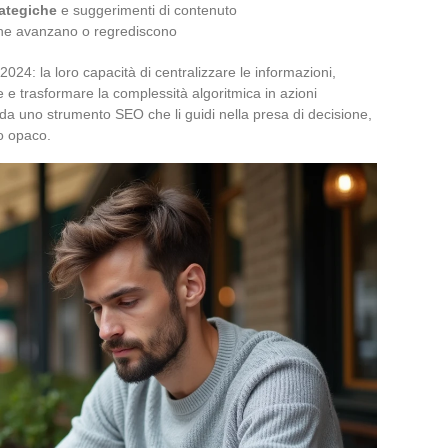
rategiche
e suggerimenti di contenuto
e avanzano o regrediscono
2024: la loro capacità di centralizzare le informazioni,
e trasformare la complessità algoritmica in azioni
a da uno strumento SEO che li guidi nella presa di decisione,
no opaco.