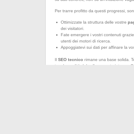
Per trarre profitto da questi progressi, so
Ottimizzate la struttura delle vostre
pa
dei visitatori.
Fate emergere i vostri contenuti grazie
utenti dei motori di ricerca.
Appoggiatevi sui dati per affinare la v
Il
SEO tecnico
rimane una base solida. Te
tag, la qualità del collegamento interno. G
segnalano immediatamente quando si profi
correggere prima che l’utente se ne vada, 
Concentrate ogni sforzo sul
migliorament
contenuti: è qui che si scava il divario sui 
velocità di un clic, e ogni dettaglio conta.
←
Come scegliere un perito immobiliare 