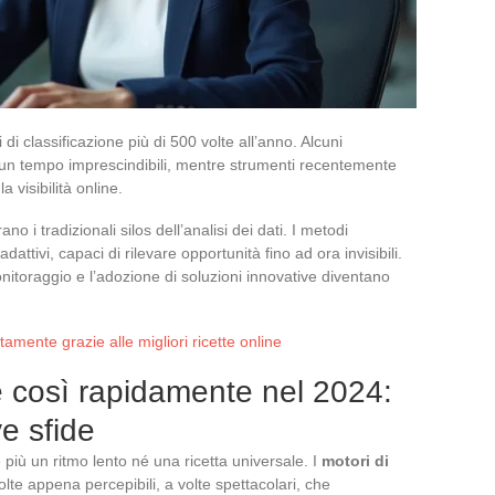
 di classificazione più di 500 volte all’anno. Alcuni
un tempo imprescindibili, mentre strumenti recentemente
 visibilità online.
ano i tradizionali silos dell’analisi dei dati. I metodi
attivi, capaci di rilevare opportunità fino ad ora invisibili.
onitoraggio e l’adozione di soluzioni innovative diventano
amente grazie alle migliori ricette online
 così rapidamente nel 2024:
e sfide
iù un ritmo lento né una ricetta universale. I
motori di
olte appena percepibili, a volte spettacolari, che