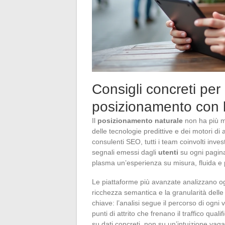
Consigli concreti per 
posizionamento con l
Il
posizionamento naturale
non ha più mo
delle tecnologie predittive e dei motori di
consulenti SEO, tutti i team coinvolti inve
segnali emessi dagli
utenti
su ogni pagina
plasma un’esperienza su misura, fluida e 
Le piattaforme più avanzate analizzano o
ricchezza semantica e la granularità delle 
chiave: l’analisi segue il percorso di ogni v
punti di attrito che frenano il traffico qu
su dati concreti, non su un’intuizione vaga