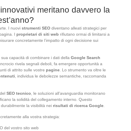
innovativi meritano davvero la
est’anno?
arte. I nuovi
strumenti SEO
diventano alleati strategici per
 pagina. I
proprietari di siti web
rifiutano ormai di limitarsi a
misurare concretamente l’impatto di ogni decisione sui
a sua capacità di combinare i dati della
Google Search
incrocio rivela segnali deboli, fa emergere opportunità a
nti di attrito sulle vostre
pagine
. Lo strumento va oltre le
ntenuti
, individua le debolezze semantiche, raccomanda
 del
SEO tecnico
, le soluzioni all’avanguardia monitorano
erificano la solidità del collegamento interno. Questo
urabilmente la visibilità nei
risultati di ricerca Google
.
retamente alla vostra strategia:
 del vostro sito web