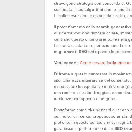
stravolgono strategie ben consolidate. Goo
sostenuto: i suoi
algoritmi
danno priorità a
I risultati evolvono, plasmati dal profilo, d
Il potenziamento della
search generativ
di ricerca
vogliono risposte chiare, immed
centrale: questo criterio si impone nella 
I siti web si adattano, perfezionano la lor
migliorare il SEO
anticipando le prossime
Vedi anche :
Come trovare facilmente annu
Di fronte a questo panorama in movimento, 
sito, chiarezza e gerarchia del contenuto
e soddisfare le aspettative mutevoli degli 
una routine: si tratta di aggiustare contin
tendenze non appena emergono.
Piattaforme come sklunk.net si allineano
sui motori di ricerca, propongono analisi 
pratiche. In questo contesto in cui regna la
garantisce le performance di un
SEO sea