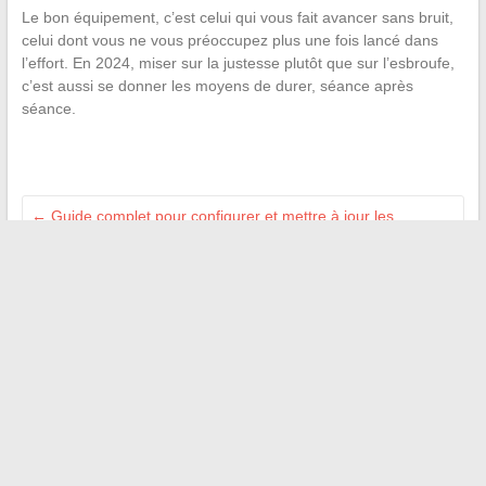
Le bon équipement, c’est celui qui vous fait avancer sans bruit,
celui dont vous ne vous préoccupez plus une fois lancé dans
l’effort. En 2024, miser sur la justesse plutôt que sur l’esbroufe,
c’est aussi se donner les moyens de durer, séance après
séance.
←
Guide complet pour configurer et mettre à jour les
serveurs eMule facilement
Techniques simples et efficaces pour apaiser la colère de
votre conjoint au quotidien
→
Recherche