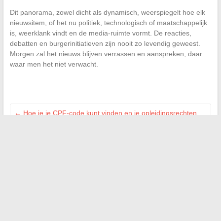
Dit panorama, zowel dicht als dynamisch, weerspiegelt hoe elk
nieuwsitem, of het nu politiek, technologisch of maatschappelijk
is, weerklank vindt en de media-ruimte vormt. De reacties,
debatten en burgerinitiatieven zijn nooit zo levendig geweest.
Morgen zal het nieuws blijven verrassen en aanspreken, daar
waar men het niet verwacht.
←
Hoe je je CPF-code kunt vinden en je opleidingsrechten
kunt gebruiken
De geheimen van duurzame welzijn: tips en trucs om uw
dagelijks leven te verbeteren
→
Zoeken