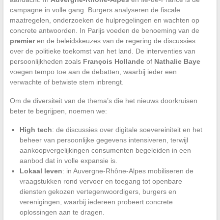
campagne in volle gang. Burgers analyseren de fiscale
maatregelen, onderzoeken de hulpregelingen en wachten op
concrete antwoorden. In Parijs voeden de benoeming van de
premier
en de beleidskeuzes van de regering de discussies
over de politieke toekomst van het land. De interventies van
persoonlijkheden zoals
François Hollande
of
Nathalie Baye
voegen tempo toe aan de debatten, waarbij ieder een
verwachte of betwiste stem inbrengt.
Om de diversiteit van de thema’s die het nieuws doorkruisen
beter te begrijpen, noemen we:
High tech
: de discussies over digitale soevereiniteit en het
beheer van persoonlijke gegevens intensiveren, terwijl
aankoopvergelijkingen consumenten begeleiden in een
aanbod dat in volle expansie is.
Lokaal leven
: in Auvergne-Rhône-Alpes mobiliseren de
vraagstukken rond vervoer en toegang tot openbare
diensten gekozen vertegenwoordigers, burgers en
verenigingen, waarbij iedereen probeert concrete
oplossingen aan te dragen.