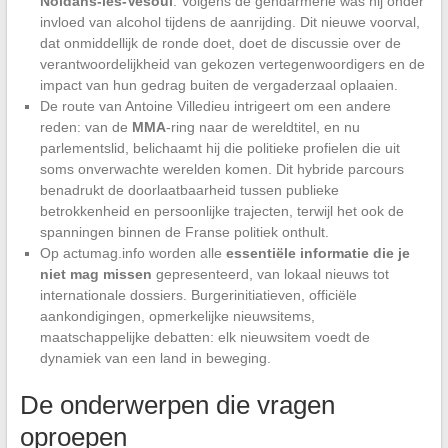
Noidans-lès-Vesoul
. Volgens de gendarmerie was hij onder
invloed van alcohol tijdens de aanrijding. Dit nieuwe voorval,
dat onmiddellijk de ronde doet, doet de discussie over de
verantwoordelijkheid van gekozen vertegenwoordigers en de
impact van hun gedrag buiten de vergaderzaal oplaaien.
De route van Antoine Villedieu intrigeert om een andere
reden: van de
MMA
-ring naar de wereldtitel, en nu
parlementslid, belichaamt hij die politieke profielen die uit
soms onverwachte werelden komen. Dit hybride parcours
benadrukt de doorlaatbaarheid tussen publieke
betrokkenheid en persoonlijke trajecten, terwijl het ook de
spanningen binnen de Franse politiek onthult.
Op actumag.info worden alle
essentiële informatie die je
niet mag missen
gepresenteerd, van lokaal nieuws tot
internationale dossiers. Burgerinitiatieven, officiële
aankondigingen, opmerkelijke nieuwsitems,
maatschappelijke debatten: elk nieuwsitem voedt de
dynamiek van een land in beweging.
De onderwerpen die vragen
oproepen