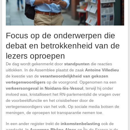
Focus op de onderwerpen die
debat en betrokkenheid van de
lezers oproepen
De dag wordt gekenmerkt door
standpunten
die reacties
uitlokken. In de Assemblee plaatst de zaak
Antoine Villedieu
de kwestie van de
verantwoordelijkheid van gekozen
vertegenwoordigers
op de voorgrond. Opgenomen na een
verkeersongeval in Noidans-lès-Vesoul
, terwijl hij onder
invloed was, kristalliseert het RN-parlementslid de vragen over
de voorbeeldfunctie en het crisisbeheer door de
vertegenwoordigers van het volk. Op sociale media botsen de
meningen, de oproepen tot transparantie nemen toe.
In een ander register trekt de
inkomstenbelasting
ook de
aandacht. In
Auvergne-Rhône-Alpes
en Île-de-France is de