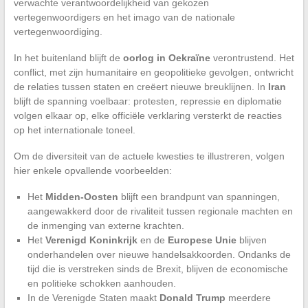
verwachte verantwoordelijkheid van gekozen
vertegenwoordigers en het imago van de nationale
vertegenwoordiging.
In het buitenland blijft de
oorlog in Oekraïne
verontrustend. Het
conflict, met zijn humanitaire en geopolitieke gevolgen, ontwricht
de relaties tussen staten en creëert nieuwe breuklijnen. In
Iran
blijft de spanning voelbaar: protesten, repressie en diplomatie
volgen elkaar op, elke officiële verklaring versterkt de reacties
op het internationale toneel.
Om de diversiteit van de actuele kwesties te illustreren, volgen
hier enkele opvallende voorbeelden:
Het
Midden-Oosten
blijft een brandpunt van spanningen,
aangewakkerd door de rivaliteit tussen regionale machten en
de inmenging van externe krachten.
Het
Verenigd Koninkrijk
en de
Europese Unie
blijven
onderhandelen over nieuwe handelsakkoorden. Ondanks de
tijd die is verstreken sinds de Brexit, blijven de economische
en politieke schokken aanhouden.
In de Verenigde Staten maakt
Donald Trump
meerdere