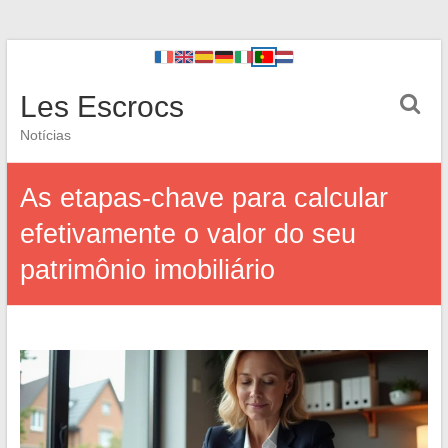
Les Escrocs
Notícias
As etapas-chave para calcular
efetivamente o valor do seu
patrimônio imobiliário