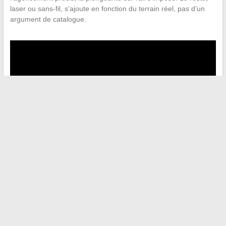
laser ou sans-fil, s’ajoute en fonction du terrain réel, pas d’un
argument de catalogue.
←
Comprendre le développement de l’enfant : étapes clés et
conseils pratiques pour les parents