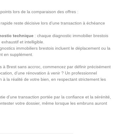
s points lors de la comparaison des offres :
 rapide reste décisive lors d’une transaction à échéance
nostic technique
: chaque diagnostic immobilier brestois
xhaustif et intelligible.
iagnostics immobiliers brestois incluent le déplacement ou la
ent en supplément.
rs à Brest sans accroc, commencez par définir précisément
location, d’une rénovation à venir ? Un professionnel
 à la réalité de votre bien, en respectant strictement les
ntie d’une transaction portée par la confiance et la sérénité,
contester votre dossier, même lorsque les embruns auront