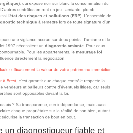
ergétique)
, qui expose noir sur blanc la consommation du
’autres contrôles entrent en jeu : amiante, plomb,
ssi l’
état des risques et pollutions (ERP)
. L’ensemble de
agnostic technique
à remettre lors de toute signature d’un
mpose une vigilance accrue sur deux points : l’amiante et le
llet 1997 nécessitent un
diagnostic amiante
. Pour ceux
contournable. Pour les appartements, le
mesurage loi
nfluence directement la négociation.
lculer efficacement la valeur de votre patrimoine immobilier
r à Brest
, c’est garantir que chaque contrôle respecte la
ge vendeurs et bailleurs contre d’éventuels litiges, car seuls
rtifiés sont opposables devant la loi.
restois ? Sa transparence, son indépendance, mais aussi
claire chaque propriétaire sur la réalité de son bien, autant
 sécurise la transaction de bout en bout.
un diagnostiqueur fiable et