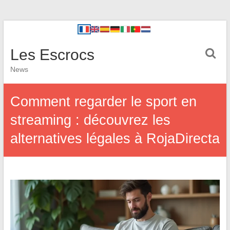
Les Escrocs
News
Comment regarder le sport en
streaming : découvrez les
alternatives légales à RojaDirecta