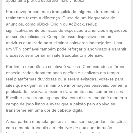
apoia uma prática esportiva mais virtuosa.
Para navegar com mais tranquilidade, algumas ferramentas
realmente fazem a diferença. O uso de um bloqueador de
anúncios, como uBlock Origin ou AdBlock, reduz
significativamente os riscos de exposição a anúncios enganosos
ou scripts maliciosos. Complete esse dispositivo com um
antivírus atualizado para eliminar softwares indesejados. Usar
um VPN confiável também pode reforçar o anonimato e garantir
o acesso, sem tornar um site fraudulento inofensivo.
Por fim, a experiência coletiva é valiosa. Comunidades e fóruns
especializados debatem boas opções e sinalizam em tempo
real plataformas duvidosas ou a serem evitadas. Volte-se para
sites que exigem um mínimo de informações pessoais, banem a
publicidade invasiva e exibem claramente seus compromissos.
Escolher seu streaming esportivo com discernimento é manter o
campo de jogo limpo e evitar que a paixão pelo ao vivo se
transforme em uma dor de cabeça digital.
A boa partida é aquela que assistimos sem segundas intenções,
com a mente tranquila e a tela livre de qualquer intrusão