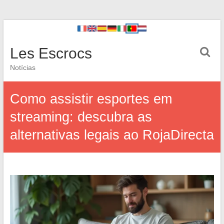
Les Escrocs
Notícias
Como assistir esportes em
streaming: descubra as
alternativas legais ao RojaDirecta