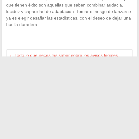
que tienen éxito son aquellas que saben combinar audacia,
lucidez y capacidad de adaptación. Tomar el riesgo de lanzarse
ya es elegir desafiar las estadísticas, con el deseo de dejar una
huella duradera.
←
Todo lo que necesitas saber sobre los avisos legales
indispensables para un sitio de información masculina
Optimiza la gestión de tus dispensadores automáticos con
MyPizzadoor Pro
→
Buscar