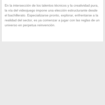
En la intersección de los talentos técnicos y la creatividad pura,
la vía del videojuego impone una elección estructurante desde
el bachillerato. Especializarse pronto, explorar, enfrentarse a la
realidad del sector, es ya comenzar a jugar con las reglas de un
universo en perpetua reinvención.
←
Todo lo que necesitas saber sobre la inversión inmobiliaria
llave en mano para principiantes y expertos
Todo lo que necesitas saber sobre el salario de Stéphane
Richard en Orange en 2024
→
Buscar