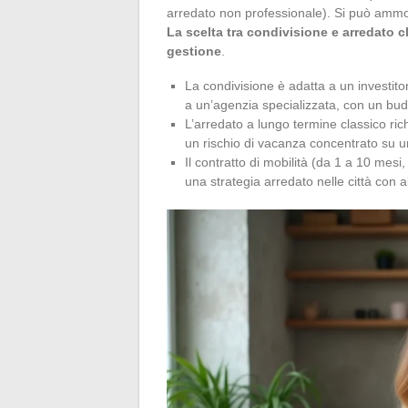
arredato non professionale). Si può ammorti
La scelta tra condivisione e arredato 
gestione
.
La condivisione è adatta a un investito
a un’agenzia specializzata, con un budg
L’arredato a lungo termine classico ric
un rischio di vacanza concentrato su un
Il contratto di mobilità (da 1 a 10 mes
una strategia arredato nelle città con a