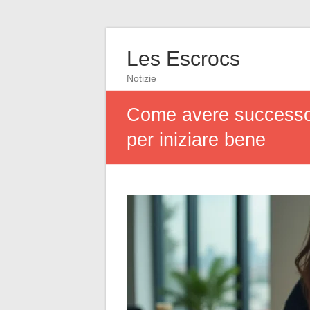
Les Escrocs
Notizie
Come avere successo n
per iniziare bene