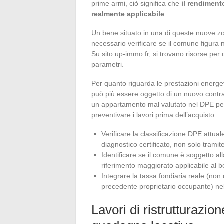
prime armi, ciò significa che
il rendimento
realmente applicabile
.
Un bene situato in una di queste nuove zon
necessario verificare se il comune figura n
Su sito up-immo.fr, si trovano risorse per c
parametri.
Per quanto riguarda le prestazioni energeti
può più essere oggetto di un nuovo contrat
un appartamento mal valutato nel DPE per r
preventivare i lavori prima dell’acquisto.
Verificare la classificazione DPE attua
diagnostico certificato, non solo tramit
Identificare se il comune è soggetto alla
riferimento maggiorato applicabile al b
Integrare la tassa fondiaria reale (non 
precedente proprietario occupante) nel
Lavori di ristrutturazio