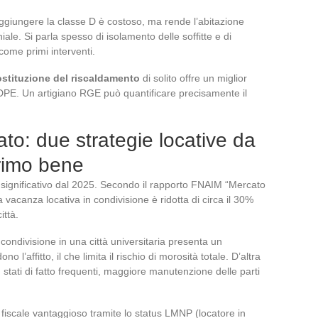
aggiungere la classe D è costoso, ma rende l’abitazione
iale. Si parla spesso di isolamento delle soffitte e di
come primi interventi.
sostituzione del riscaldamento
di solito offre un miglior
DPE. Un artigiano RGE può quantificare precisamente il
to: due strategie locative da
rimo bene
significativo dal 2025. Secondo il rapporto FNAIM “Mercato
vacanza locativa in condivisione è ridotta di circa il 30%
ittà.
condivisione in una città universitaria presenta un
no l’affitto, il che limita il rischio di morosità totale. D’altra
 stati di fatto frequenti, maggiore manutenzione delle parti
 fiscale vantaggioso tramite lo status LMNP (locatore in