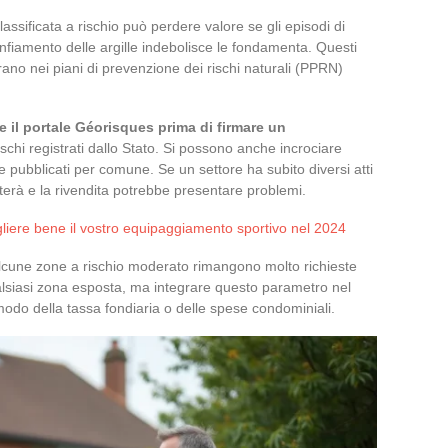
ssificata a rischio può perdere valore se gli episodi di
gonfiamento delle argille indebolisce le fondamenta. Questi
no nei piani di prevenzione dei rischi naturali (PPRN)
e il portale Géorisques prima di firmare un
ischi registrati dallo Stato. Si possono anche incrociare
ale pubblicati per comune. Se un settore ha subito diversi atti
nterà e la rivendita potrebbe presentare problemi.
egliere bene il vostro equipaggiamento sportivo nel 2024
 alcune zone a rischio moderato rimangono molto richieste
qualsiasi zona esposta, ma integrare questo parametro nel
modo della tassa fondiaria o delle spese condominiali.