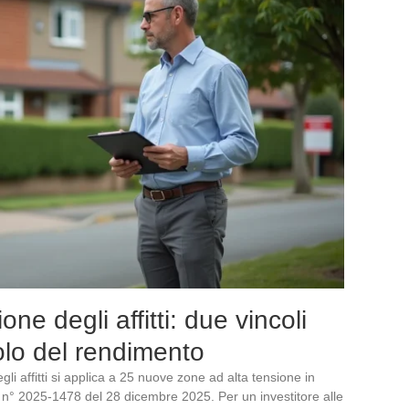
e degli affitti: due vincoli
olo del rendimento
i affitti si applica a 25 nuove zone ad alta tensione in
 n° 2025-1478 del 28 dicembre 2025. Per un investitore alle