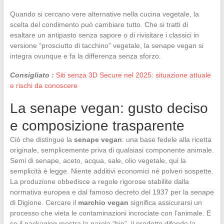
Quando si cercano vere alternative nella cucina vegetale, la
scelta del condimento può cambiare tutto. Che si tratti di
esaltare un antipasto senza sapore o di rivisitare i classici in
versione “prosciutto di tacchino” vegetale, la senape vegan si
integra ovunque e fa la differenza senza sforzo.
Consigliato :
Siti senza 3D Secure nel 2025: situazione attuale
e rischi da conoscere
La senape vegan: gusto deciso
e composizione trasparente
Ciò che distingue la
senape vegan
: una base fedele alla ricetta
originale, semplicemente priva di qualsiasi componente animale.
Semi di senape, aceto, acqua, sale, olio vegetale, qui la
semplicità è legge. Niente additivi economici né polveri sospette.
La produzione obbedisce a regole rigorose stabilite dalla
normativa europea e dal famoso decreto del 1937 per la senape
di Digione. Cercare il
marchio vegan
significa assicurarsi un
processo che vieta le contaminazioni incrociate con l’animale. E
se il packaging mostra la parola “bio”, il prodotto difende la