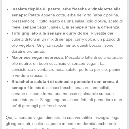
Insalata tiepida di patate, erbe fresche e vinaigrette alla
senape
: Patate appena cotte, erbe dell’orto (erba cipollina,
prezzemolo), il tutto legato da una salsa (olio d’oliva, aceto di
mele, senape vegan, sale). È la senape a fare la differenza.
Tofu grigliato alla senape e curry dolce
: Rivestite dei
cubetti di tofu in un mix di senape, curry dolce, un pizzico di
olio vegetale. Grigliati rapidamente, questi bocconi sono
dorati e profumati.
Maionese vegan espressa
: Mescolate latte di soia naturale,
olio neutro, un buon cucchiaio di senape vegan. La
consistenza diventa cremosa subito, perfetta per dip, panini
o verdure croccanti.
Bruschette salutari di spinaci e pomodori con crema di
senape
: Un mix di spinaci freschi, anacardi ammollati,
senape e limone forma una mousse spalmabile su buon
pane integrale. Si aggiungono alcune fette di pomodoro e un
po’ di germogli per freschezza.
Qui, la senape vegan dimostra la sua versatilità: risveglia, lega
gli ingredienti, esalta i sapori e infonde modernità anche nelle