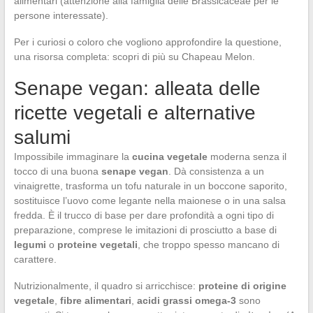
alimentari (attenzione alla famiglia delle Brassicaceae per le
persone interessate).
Per i curiosi o coloro che vogliono approfondire la questione,
una risorsa completa: scopri di più su Chapeau Melon.
Senape vegan: alleata delle
ricette vegetali e alternative
salumi
Impossibile immaginare la
cucina vegetale
moderna senza il
tocco di una buona
senape vegan
. Dà consistenza a un
vinaigrette, trasforma un tofu naturale in un boccone saporito,
sostituisce l’uovo come legante nella maionese o in una salsa
fredda. È il trucco di base per dare profondità a ogni tipo di
preparazione, comprese le imitazioni di prosciutto a base di
legumi
o
proteine vegetali
, che troppo spesso mancano di
carattere.
Nutrizionalmente, il quadro si arricchisce:
proteine di origine
vegetale
,
fibre alimentari
,
acidi grassi omega-3
sono