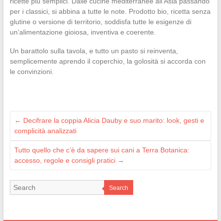
ricette più semplici. Dalle cucine mediterranee all’Asia passando
per i classici, si abbina a tutte le note. Prodotto bio, ricetta senza
glutine o versione di territorio, soddisfa tutte le esigenze di
un’alimentazione gioiosa, inventiva e coerente.
Un barattolo sulla tavola, e tutto un pasto si reinventa,
semplicemente aprendo il coperchio, la golosità si accorda con
le convinzioni.
←
Decifrare la coppia Alicia Dauby e suo marito: look, gesti e
complicità analizzati
Tutto quello che c’è da sapere sui cani a Terra Botanica:
accesso, regole e consigli pratici
→
Search