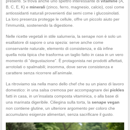
presenti. Si trova anche uno spettro interessante di
vitamine
(A,
B, C, E, K) e
minerali
(zinco, ferro, magnesio, calcio), così come
antiossidanti naturali provenienti dai semi come i glucosinolati.
La loro presenza protegge le cellule, offre un piccolo aiuto per
l’immunità, sostenendo la digestione.
Nelle ricette vegetali in stile salumeria, la senape non è solo un
esaltatore di sapore o una spezia: serve anche come
conservante naturale, elemento di consistenza, e dà infine
quella nota tipica che trasforma un taglio fatto in casa in un vero
momento di “degustazione”. È protagonista nei prodotti affettati,
arrotolati o spalmabili; insomma, dove serve consistenza e
carattere senza ricorrere all’animale.
La ritroviamo sia nella mano dello chef che su un piano di lavoro
domestico: in una salsa cremosa per accompagnare dei
pickles
fatti in casa, in un’insalata composta vitaminica, o alla base di
una marinata digeribile. Ciliegina sulla torta, la
senape vegan
non contiene glutine, un ulteriore argomento per coloro che
accumulano esigenze alimentari, senza sacrificare il gusto.