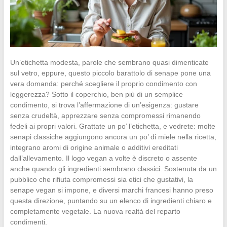
Un’etichetta modesta, parole che sembrano quasi dimenticate
sul vetro, eppure, questo piccolo barattolo di senape pone una
vera domanda: perché scegliere il proprio condimento con
leggerezza? Sotto il coperchio, ben più di un semplice
condimento, si trova l’affermazione di un’esigenza: gustare
senza crudeltà, apprezzare senza compromessi rimanendo
fedeli ai propri valori. Grattate un po’ l’etichetta, e vedrete: molte
senapi classiche aggiungono ancora un po’ di miele nella ricetta,
integrano aromi di origine animale o additivi ereditati
dall’allevamento. Il logo vegan a volte è discreto o assente
anche quando gli ingredienti sembrano classici. Sostenuta da un
pubblico che rifiuta compromessi sia etici che gustativi, la
senape vegan si impone, e diversi marchi francesi hanno preso
questa direzione, puntando su un elenco di ingredienti chiaro e
completamente vegetale. La nuova realtà del reparto
condimenti.