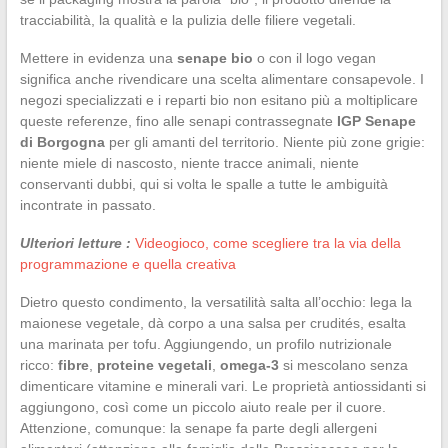
tracciabilità, la qualità e la pulizia delle filiere vegetali.
Mettere in evidenza una
senape bio
o con il logo vegan
significa anche rivendicare una scelta alimentare consapevole. I
negozi specializzati e i reparti bio non esitano più a moltiplicare
queste referenze, fino alle senapi contrassegnate
IGP Senape
di Borgogna
per gli amanti del territorio. Niente più zone grigie:
niente miele di nascosto, niente tracce animali, niente
conservanti dubbi, qui si volta le spalle a tutte le ambiguità
incontrate in passato.
Ulteriori letture :
Videogioco, come scegliere tra la via della
programmazione e quella creativa
Dietro questo condimento, la versatilità salta all’occhio: lega la
maionese vegetale, dà corpo a una salsa per crudités, esalta
una marinata per tofu. Aggiungendo, un profilo nutrizionale
ricco:
fibre
,
proteine vegetali
,
omega-3
si mescolano senza
dimenticare vitamine e minerali vari. Le proprietà antiossidanti si
aggiungono, così come un piccolo aiuto reale per il cuore.
Attenzione, comunque: la senape fa parte degli allergeni