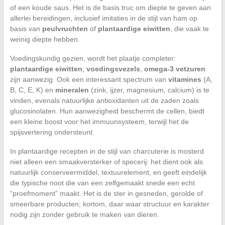
of een koude saus. Het is de basis truc om diepte te geven aan
allerlei bereidingen, inclusief imitaties in de stijl van ham op
basis van
peulvruchten
of
plantaardige eiwitten
, die vaak te
weinig diepte hebben.
Voedingskundig gezien, wordt het plaatje completer:
plantaardige eiwitten
,
voedingsvezels
,
omega-3 vetzuren
zijn aanwezig. Ook een interessant spectrum van
vitamines
(A,
B, C, E, K) en
mineralen
(zink, ijzer, magnesium, calcium) is te
vinden, evenals natuurlijke antioxidanten uit de zaden zoals
glucosinolaten. Hun aanwezigheid beschermt de cellen, biedt
een kleine boost voor het immuunsysteem, terwijl het de
spijsvertering ondersteunt.
In plantaardige recepten in de stijl van charcuterie is mosterd
niet alleen een smaakversterker of specerij: het dient ook als
natuurlijk conserveermiddel, textuurelement, en geeft eindelijk
die typische noot die van een zelfgemaakt snede een echt
“proefmoment” maakt. Het is de ster in gesneden, gerolde of
smeerbare producten; kortom, daar waar structuur en karakter
nodig zijn zonder gebruik te maken van dieren.