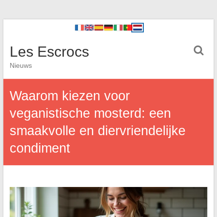
Les Escrocs
Nieuws
Waarom kiezen voor
veganistische mosterd: een
smaakvolle en diervriendelijke
condiment