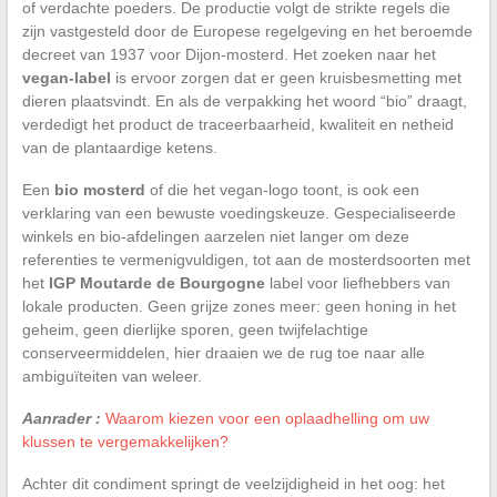
of verdachte poeders. De productie volgt de strikte regels die
zijn vastgesteld door de Europese regelgeving en het beroemde
decreet van 1937 voor Dijon-mosterd. Het zoeken naar het
vegan-label
is ervoor zorgen dat er geen kruisbesmetting met
dieren plaatsvindt. En als de verpakking het woord “bio” draagt,
verdedigt het product de traceerbaarheid, kwaliteit en netheid
van de plantaardige ketens.
Een
bio mosterd
of die het vegan-logo toont, is ook een
verklaring van een bewuste voedingskeuze. Gespecialiseerde
winkels en bio-afdelingen aarzelen niet langer om deze
referenties te vermenigvuldigen, tot aan de mosterdsoorten met
het
IGP Moutarde de Bourgogne
label voor liefhebbers van
lokale producten. Geen grijze zones meer: geen honing in het
geheim, geen dierlijke sporen, geen twijfelachtige
conserveermiddelen, hier draaien we de rug toe naar alle
ambiguïteiten van weleer.
Aanrader :
Waarom kiezen voor een oplaadhelling om uw
klussen te vergemakkelijken?
Achter dit condiment springt de veelzijdigheid in het oog: het