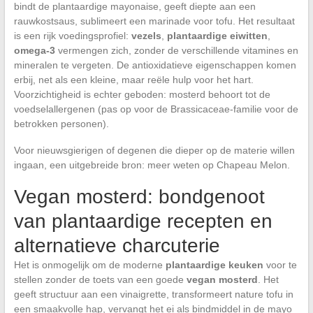
bindt de plantaardige mayonaise, geeft diepte aan een
rauwkostsaus, sublimeert een marinade voor tofu. Het resultaat
is een rijk voedingsprofiel:
vezels
,
plantaardige eiwitten
,
omega-3
vermengen zich, zonder de verschillende vitamines en
mineralen te vergeten. De antioxidatieve eigenschappen komen
erbij, net als een kleine, maar reële hulp voor het hart.
Voorzichtigheid is echter geboden: mosterd behoort tot de
voedselallergenen (pas op voor de Brassicaceae-familie voor de
betrokken personen).
Voor nieuwsgierigen of degenen die dieper op de materie willen
ingaan, een uitgebreide bron: meer weten op Chapeau Melon.
Vegan mosterd: bondgenoot
van plantaardige recepten en
alternatieve charcuterie
Het is onmogelijk om de moderne
plantaardige keuken
voor te
stellen zonder de toets van een goede
vegan mosterd
. Het
geeft structuur aan een vinaigrette, transformeert nature tofu in
een smaakvolle hap, vervangt het ei als bindmiddel in de mayo