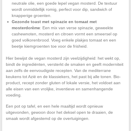
neutrale olie, een goede lepel vegan mosterd. De textuur
wordt onmiddellijk romig, perfect voor dip, sandwich of
knapperige groenten.
Gezonde toast met spinazie en tomaat met
mosterdcrème
: Een mix van verse spinazie, geweekte
cashewnoten, mosterd en citroen vormt een smeersel op
goed volkorenbrood. Voeg enkele plakjes tomaat en een
beetje kiemgroenten toe voor de frisheid.
Hier bewijst de vegan mosterd zijn veelzijdigheid: het wekt op,
bindt de ingrediënten, versterkt de smaken en geeft moderniteit
aan zelfs de eenvoudigste recepten. Van de mediterrane
keukens tot Azië en de klassiekers, het past bij alle tonen. Bio-
product, recept zonder gluten of lokale versie, het voldoet aan
alle eisen van een vrolijke, inventieve en samenhangende
voeding.
Een pot op tafel, en een hele maaltijd wordt opnieuw
uitgevonden, gewoon door het deksel open te draaien, de
smaak wordt afgestemd op de overtuigingen.