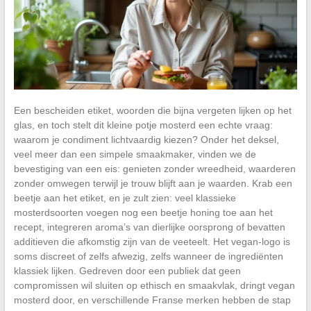
Een bescheiden etiket, woorden die bijna vergeten lijken op het
glas, en toch stelt dit kleine potje mosterd een echte vraag:
waarom je condiment lichtvaardig kiezen? Onder het deksel,
veel meer dan een simpele smaakmaker, vinden we de
bevestiging van een eis: genieten zonder wreedheid, waarderen
zonder omwegen terwijl je trouw blijft aan je waarden. Krab een
beetje aan het etiket, en je zult zien: veel klassieke
mosterdsoorten voegen nog een beetje honing toe aan het
recept, integreren aroma’s van dierlijke oorsprong of bevatten
additieven die afkomstig zijn van de veeteelt. Het vegan-logo is
soms discreet of zelfs afwezig, zelfs wanneer de ingrediënten
klassiek lijken. Gedreven door een publiek dat geen
compromissen wil sluiten op ethisch en smaakvlak, dringt vegan
mosterd door, en verschillende Franse merken hebben de stap