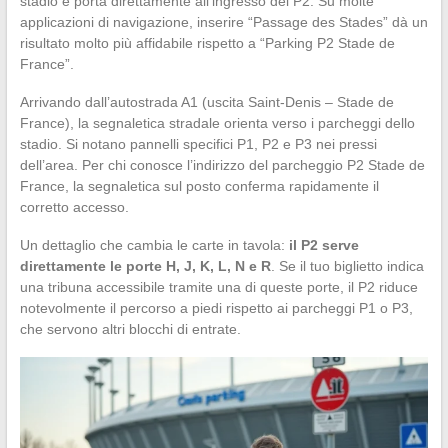
stadio e porta direttamente all’ingresso del P2. Su molte
applicazioni di navigazione, inserire “Passage des Stades” dà un
risultato molto più affidabile rispetto a “Parking P2 Stade de
France”.
Arrivando dall’autostrada A1 (uscita Saint-Denis – Stade de
France), la segnaletica stradale orienta verso i parcheggi dello
stadio. Si notano pannelli specifici P1, P2 e P3 nei pressi
dell’area. Per chi conosce l’indirizzo del parcheggio P2 Stade de
France, la segnaletica sul posto conferma rapidamente il
corretto accesso.
Un dettaglio che cambia le carte in tavola:
il P2 serve
direttamente le porte H, J, K, L, N e R
. Se il tuo biglietto indica
una tribuna accessibile tramite una di queste porte, il P2 riduce
notevolmente il percorso a piedi rispetto ai parcheggi P1 o P3,
che servono altri blocchi di entrate.