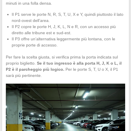
minuti in una folla densa.
Il P1 serve le porte N, R, S, T, U, X e Y, quindi piuttosto il lato
nord-ovest dell’area.
Il P2 copre le porte H, J, K, L, N e R, con un accesso più
diretto alle tribune est e sud-est.
Il P3 offre un’alternativa leggermente più lontana, con le
proprie porte di accesso.
Per fare la scelta giusta, si verifica prima la porta indicata sul
proprio biglietto.
Se il tuo ingresso è alla porta H, J, K o L, il
P2 è il parcheggio più logico.
Per le porte S, T, U o X, il P1
sarà più pertinente.