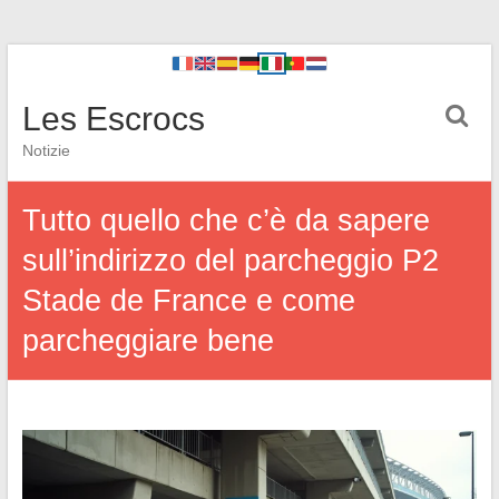
Les Escrocs
Notizie
Tutto quello che c’è da sapere
sull’indirizzo del parcheggio P2
Stade de France e come
parcheggiare bene