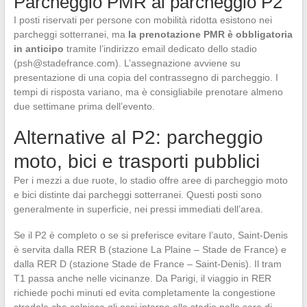
Parcheggio PMR al parcheggio P2
I posti riservati per persone con mobilità ridotta esistono nei
parcheggi sotterranei, ma
la prenotazione PMR è obbligatoria
in anticipo
tramite l’indirizzo email dedicato dello stadio
(
psh@stadefrance.com
). L’assegnazione avviene su
presentazione di una copia del contrassegno di parcheggio. I
tempi di risposta variano, ma è consigliabile prenotare almeno
due settimane prima dell’evento.
Alternative al P2: parcheggio
moto, bici e trasporti pubblici
Per i mezzi a due ruote, lo stadio offre aree di parcheggio moto
e bici distinte dai parcheggi sotterranei. Questi posti sono
generalmente in superficie, nei pressi immediati dell’area.
Se il P2 è completo o se si preferisce evitare l’auto, Saint-Denis
è servita dalla RER B (stazione La Plaine – Stade de France) e
dalla RER D (stazione Stade de France – Saint-Denis). Il tram
T1 passa anche nelle vicinanze. Da Parigi, il viaggio in RER
richiede pochi minuti ed evita completamente la congestione
stradale che colpisce gli assi intorno allo stadio nelle sere di