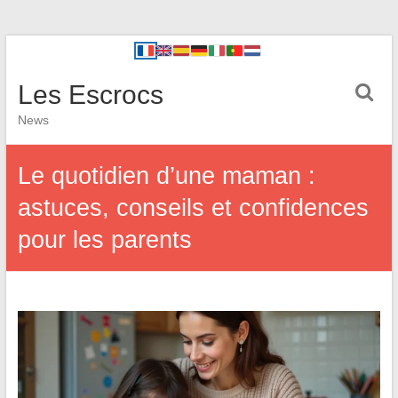
Les Escrocs
News
Le quotidien d’une maman :
astuces, conseils et confidences
pour les parents