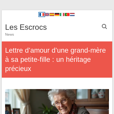
Les Escrocs
News
Lettre d’amour d’une grand-mère
à sa petite-fille : un héritage
précieux