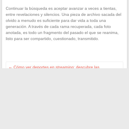
Continuar la búsqueda es aceptar avanzar a veces a tientas,
entre revelaciones y silencios. Una pieza de archivo sacada del
olvido a menudo es suficiente para dar vida a toda una
generación. A través de cada rama recuperada, cada foto
anotada, es todo un fragmento del pasado el que se reanima,
listo para ser compartido, cuestionado, transmitido.
←
Cómo ver deportes en streaming: descubre las
alternativas legales a RojaDirecta
Cómo ayudar a su hijo a reducir el estrés en la escuela de
manera efectiva
→
Buscar