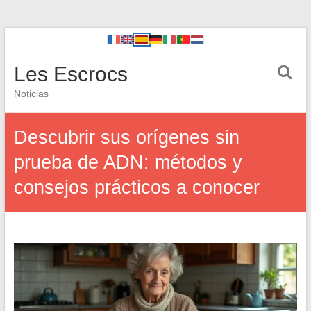
Les Escrocs
Noticias
Descubrir sus orígenes sin
prueba de ADN: métodos y
consejos prácticos a conocer