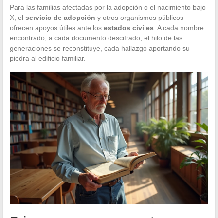
Para las familias afectadas por la adopción o el nacimiento bajo
X, el
servicio de adopción
y otros organismos públicos
ofrecen apoyos útiles ante los
estados civiles
. A cada nombre
encontrado, a cada documento descifrado, el hilo de las
generaciones se reconstituye, cada hallazgo aportando su
piedra al edificio familiar.