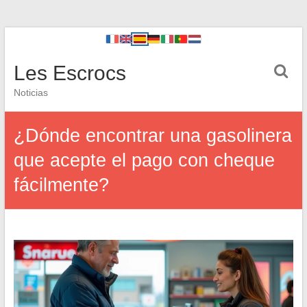
Les Escrocs
Noticias
¿Dónde encontrar una gasolinera
que acepte el pago con cheque
fácilmente?