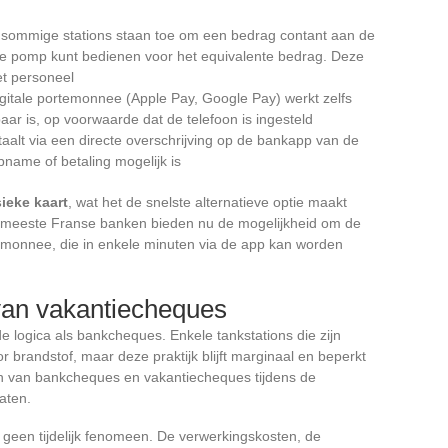
 sommige stations staan toe om een bedrag contant aan de
n de pomp kunt bedienen voor het equivalente bedrag. Deze
et personeel
igitale portemonnee (Apple Pay, Google Pay) werkt zelfs
aar is, op voorwaarde dat de telefoon is ingesteld
aalt via een directe overschrijving op de bankapp van de
pname of betaling mogelijk is
sieke kaart
, wat het de snelste alternatieve optie maakt
meeste Franse banken bieden nu de mogelijkheid om de
temonnee, die in enkele minuten via de app kan worden
 van vakantiecheques
e logica als bankcheques. Enkele tankstations die zijn
 brandstof, maar deze praktijk blijft marginaal en beperkt
en van bankcheques en vakantiecheques tijdens de
taten.
 geen tijdelijk fenomeen. De verwerkingskosten, de