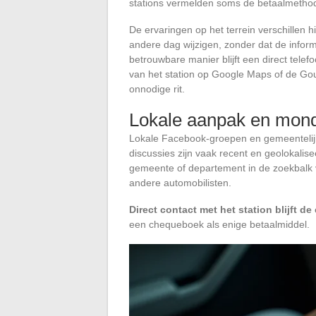
stations vermelden soms de betaalmethod
De ervaringen op het terrein verschillen 
andere dag wijzigen, zonder dat de infor
betrouwbare manier blijft een direct telef
van het station op Google Maps of de G
onnodige rit.
Lokale aanpak en mon
Lokale Facebook-groepen en gemeentelij
discussies zijn vaak recent en geolokalis
gemeente of departement in de zoekbalk 
andere automobilisten.
Direct contact met het station blijft de
een chequeboek als enige betaalmiddel.