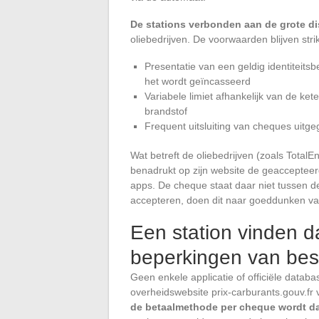
De stations verbonden aan de grote di
oliebedrijven. De voorwaarden blijven strik
Presentatie van een geldig identiteitsb
het wordt geïncasseerd
Variabele limiet afhankelijk van de ket
brandstof
Frequent uitsluiting van cheques uitg
Wat betreft de oliebedrijven (zoals Total
benadrukt op zijn website de geaccepteer
apps. De cheque staat daar niet tussen de 
accepteren, doen dit naar goeddunken va
Een station vinden d
beperkingen van bes
Geen enkele applicatie of officiële datab
overheidswebsite prix-carburants.gouv.fr 
de betaalmethode per cheque wordt da