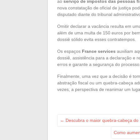
ao
serviço de impostos das pessoas fí
nova constatação de oficial de justiça po
disputado diante do tribunal administrativ
Omitir declarar a vacância resulta em um
além de uma multa de 150 euros por bem
dossiê sólido evita esses contratempos.
Os espaços
France services
auxiliam aq
dossiê, assistência para a declaração e 
erros e garante a segurança do processo
Finalmente, uma vez que a decisão é tom
abstração fiscal ou um quebra-cabeça adm
vezes, a perspectiva de reanimar um luga
←
Descubra o maior quebra-cabeça do m
Como aumenta