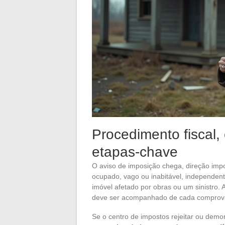
Procedimento fiscal,
etapas-chave
O aviso de imposição chega, direção impo
ocupado, vago ou inabitável, independent
imóvel afetado por obras ou um sinistro. 
deve ser acompanhado de cada comprovante
Se o centro de impostos rejeitar ou demor