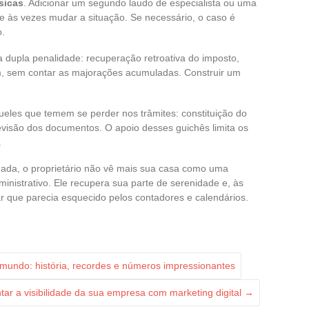
sicas
. Adicionar um segundo laudo de especialista ou uma
de às vezes mudar a situação. Se necessário, o caso é
o.
a dupla penalidade: recuperação retroativa do imposto,
, sem contar as majorações acumuladas. Construir um
ueles que temem se perder nos trâmites: constituição do
revisão dos documentos. O apoio desses guichês limita os
.
ada, o proprietário não vê mais sua casa como uma
inistrativo. Ele recupera sua parte de serenidade e, às
r que parecia esquecido pelos contadores e calendários.
undo: história, recordes e números impressionantes
r a visibilidade da sua empresa com marketing digital
→