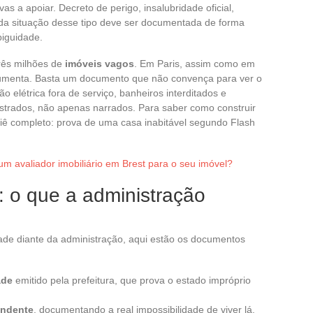
vas a apoiar. Decreto de perigo, insalubridade oficial,
 toda situação desse tipo deve ser documentada de forma
biguidade.
três milhões de
imóveis vagos
. Em Paris, assim como em
aumenta. Basta um documento que não convença para ver o
ão elétrica fora de serviço, banheiros interditados e
rados, não apenas narrados. Para saber como construir
siê completo: prova de uma casa inabitável segundo Flash
m avaliador imobiliário em Brest para o seu imóvel?
: o que a administração
lidade diante da administração, aqui estão os documentos
ade
emitido pela prefeitura, que prova o estado impróprio
endente
, documentando a real impossibilidade de viver lá.