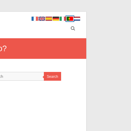
o?
Search