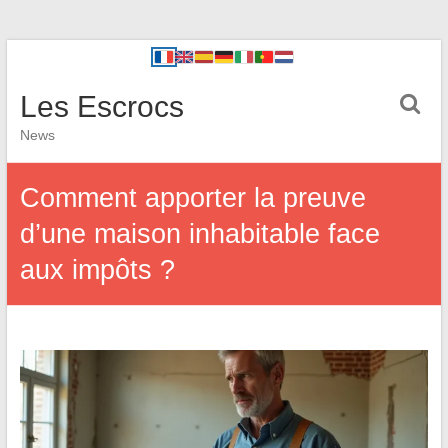
Les Escrocs
News
Comment apporter la preuve
d’une maison inhabitable face
aux impôts ?