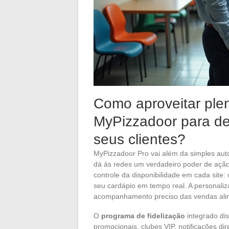
Como aproveitar ple
MyPizzadoor para des
seus clientes?
MyPizzadoor Pro vai além da simples auto
dá às redes um verdadeiro poder de ação
controle da disponibilidade em cada site:
seu cardápio em tempo real. A personaliza
acompanhamento preciso das vendas alim
O
programa de fidelização
integrado dis
promocionais, clubes VIP, notificações d