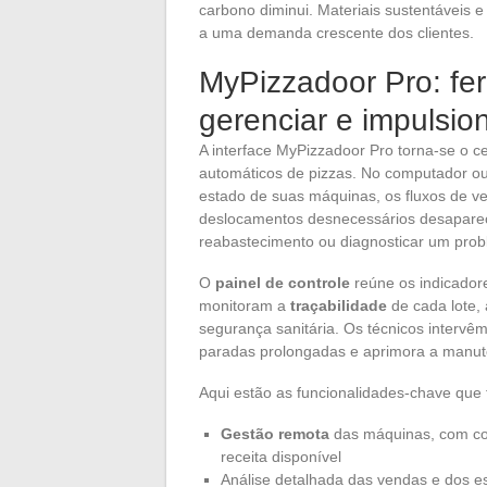
carbono diminui. Materiais sustentáveis 
a uma demanda crescente dos clientes.
MyPizzadoor Pro: fer
gerenciar e impulsio
A interface MyPizzadoor Pro torna-se o 
automáticos de pizzas. No computador ou
estado de suas máquinas, os fluxos de ve
deslocamentos desnecessários desaparec
reabastecimento ou diagnosticar um pro
O
painel de controle
reúne os indicador
monitoram a
traçabilidade
de cada lote,
segurança sanitária. Os técnicos intervê
paradas prolongadas e aprimora a manut
Aqui estão as funcionalidades-chave que
Gestão remota
das máquinas, com co
receita disponível
Análise detalhada das vendas e dos e