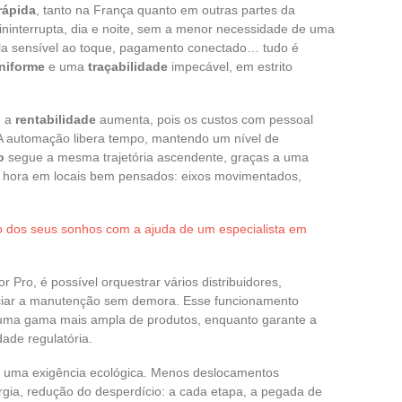
rápida
, tanto na França quanto em outras partes da
 ininterrupta, dia e noite, sem a menor necessidade de uma
tela sensível ao toque, pagamento conectado… tudo é
niforme
e uma
traçabilidade
impecável, em estrito
: a
rentabilidade
aumenta, pois os custos com pessoal
 A automação libera tempo, mantendo um nível de
o
segue a mesma trajetória ascendente, graças a uma
er hora em locais bem pensados: eixos movimentados,
o dos seus sonhos com a ajuda de um especialista em
Pro, é possível orquestrar vários distribuidores,
enciar a manutenção sem demora. Esse funcionamento
 uma gama mais ampla de produtos, enquanto garante a
ade regulatória.
a uma exigência ecológica. Menos deslocamentos
rgia, redução do desperdício: a cada etapa, a pegada de